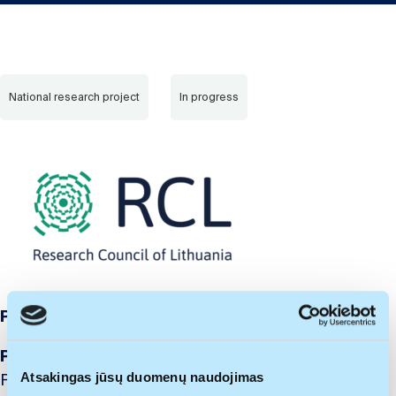
National research project
In progress
Project no.:
S-PD-24-165
Project funding:
Research Council of Lithuania,
Postdoctoral Fellowships
Atsakingas jūsų duomenų naudojimas