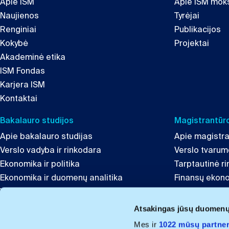
Apie ISM
Apie ISM moks
Naujienos
Tyrėjai
Renginiai
Publikacijos
Kokybė
Projektai
Akademinė etika
ISM Fondas
Karjera ISM
Kontaktai
Bakalauro studijos
Magistrantūro
Apie bakalauro studijas
Apie magistra
Verslo vadyba ir rinkodara
Verslo tvaru
Ekonomika ir politika
Tarptautinė r
Ekonomika ir duomenų analitika
Finansų ekon
Verslumas ir inovacijos
Globali lyderys
Tarptautinis verslas ir komunikacija
Inovacijų ir t
Atsakingas jūsų duomen
Finansai
Mes ir
1022 mūsų partner