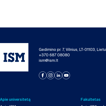
Gedimino pr. 7, Vilnius, LT-01103, Liet
+370 687 08080
ism@ism.lt
Apie universitetą
Fakultetas