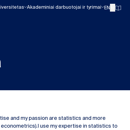
iversitetas
Akademiniai darbuotojai ir tyrimai
EN
a
rtise and my passion are statistics and more
/ econometrics).I use my expertise in statistics to