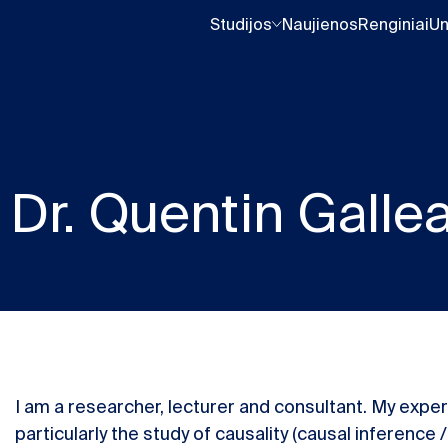
Studijos
Naujienos
Renginiai
Un
Dr. Quentin Galle
I am a researcher, lecturer and consultant. My expe
particularly the study of causality (causal inference 