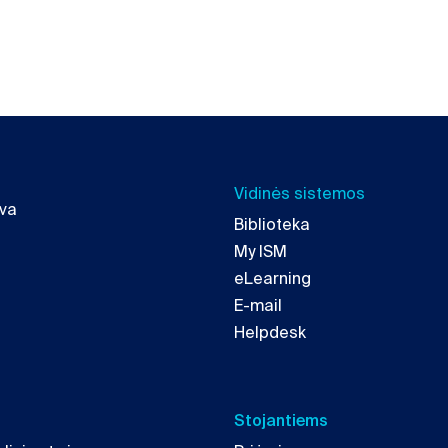
Vidinės sistemos
uva
Biblioteka
My ISM
eLearning
E-mail
Helpdesk
Stojantiems