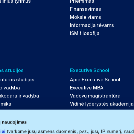
linius tyrimus
Priėmimas
Finansavimas
Moksleiviams
Informacija tėvams
ISM filosofija
s studijos
Executive School
ntūros studijas
Apie Executive School
mo vadyba
Executive MBA
inkodara ir vadyba
Vadovų magistrantūra
omika
Vidinė lyderystės akademija
tė ir strategija
LAB 4 Leaders
echnologijų vadyba
ų naudojimas
iai
tvarkome jūsų asmens duomenis, pvz., jūsų IP numerį, naud