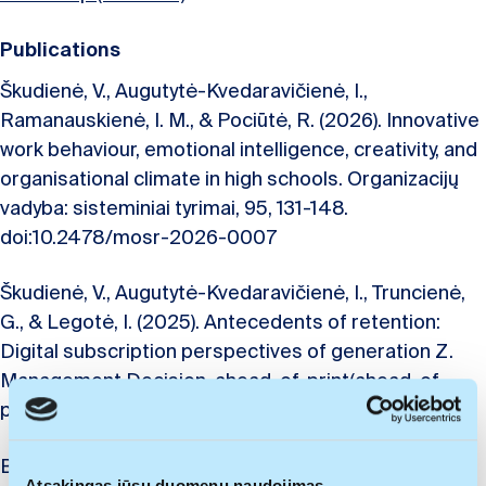
Publications
Škudienė, V., Augutytė-Kvedaravičienė, I.,
Ramanauskienė, I. M., & Pociūtė, R. (2026). Innovative
work behaviour, emotional intelligence, creativity, and
organisational climate in high schools. Organizacijų
vadyba: sisteminiai tyrimai, 95, 131-148.
doi:10.2478/mosr-2026-0007
Škudienė, V., Augutytė-Kvedaravičienė, I., Truncienė,
G., & Legotė, I. (2025). Antecedents of retention:
Digital subscription perspectives of generation Z.
Management Decision, ahead-of-print(ahead-of-
print), 1-20. doi:10.1108/MD-04-2024-0961
Bučiūnienė, I., Kazlauskaitė, R., Yerlitas, T., Augutytė-
Atsakingas jūsų duomenų naudojimas