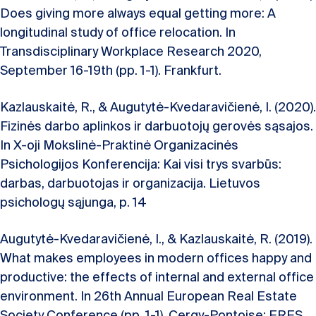
Does giving more always equal getting more: A
longitudinal study of office relocation. In
Transdisciplinary Workplace Research 2020,
September 16-19th (pp. 1-1). Frankfurt.
Kazlauskaitė, R., & Augutytė-Kvedaravičienė, I. (2020).
Fizinės darbo aplinkos ir darbuotojų gerovės sąsajos.
In X-oji Mokslinė-Praktinė Organizacinės
Psichologijos Konferencija: Kai visi trys svarbūs:
darbas, darbuotojas ir organizacija. Lietuvos
psichologų sąjunga, p. 14
Augutytė-Kvedaravičienė, I., & Kazlauskaitė, R. (2019).
What makes employees in modern offices happy and
productive: the effects of internal and external office
environment. In 26th Annual European Real Estate
Society Conference (pp. 1-1). Cergy-Pontoise: ERES