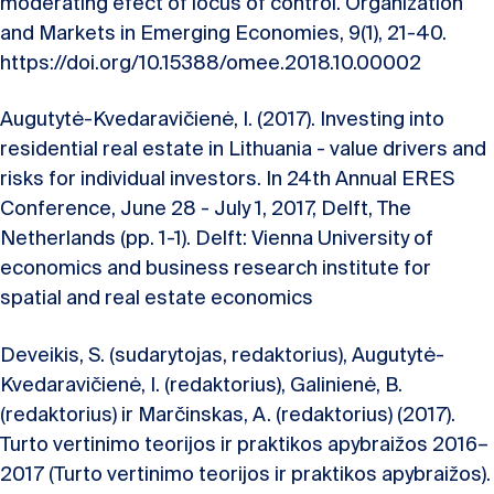
moderating efect of locus of control. Organization
and Markets in Emerging Economies, 9(1), 21-40.
https://doi.org/10.15388/omee.2018.10.00002
Augutytė-Kvedaravičienė, I. (2017). Investing into
residential real estate in Lithuania - value drivers and
risks for individual investors. In 24th Annual ERES
Conference, June 28 - July 1, 2017, Delft, The
Netherlands (pp. 1-1). Delft: Vienna University of
economics and business research institute for
spatial and real estate economics
Deveikis, S. (sudarytojas, redaktorius), Augutytė-
Kvedaravičienė, I. (redaktorius), Galinienė, B.
(redaktorius) ir Marčinskas, A. (redaktorius) (2017).
Turto vertinimo teorijos ir praktikos apybraižos 2016–
2017 (Turto vertinimo teorijos ir praktikos apybraižos).