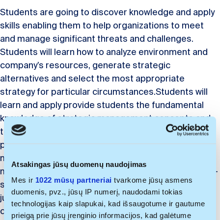
Students are going to discover knowledge and apply
skills enabling them to help organizations to meet
and manage significant threats and challenges.
Students will learn how to analyze environment and
company’s resources, generate strategic
alternatives and select the most appropriate
strategy for particular circumstances.Students will
learn and apply provide students the fundamental
knowledge of strategic management concepts and
techniques; to enable students to identify the key
problem in complex, comprehensive situation. The
major responsibility of students in this course to
Atsakingas jūsų duomenų naudojimas
make objective strategic decisions and present well-
Mes ir
1022 mūsų partneriai
tvarkome jūsų asmens
supported recommendations for future action while
duomenis, pvz., jūsų IP numerį, naudodami tokias
justifying them through oral and written
technologijas kaip slapukai, kad išsaugotume ir gautume
communication.
prieigą prie jūsų įrenginio informacijos, kad galėtume