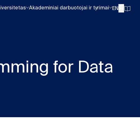
iversitetas
Akademiniai darbuotojai ir tyrimai
EN
mming for Data