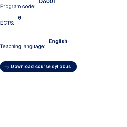
DA001
Program code:
6
ECTS:
English
Teaching language:
Download course syllabus