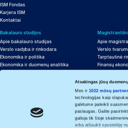
ISM Fondas
Karjera ISM
Kontaktai
Bakalauro studijos
Magistrantūro
Apie bakalauro studijas
Apie magistra
Verslo vadyba ir rinkodara
Verslo tvaru
Ekonomika ir politika
Tarptautinė r
Ekonomika ir duomenų analitika
Finansų ekon
Verslumas ir inovacijos
Globali lyderys
Tarptautinis verslas ir komunikacija
Inovacijų ir t
Atsakingas jūsų duomen
Finansai
Mes ir
1022 mūsų partner
technologijas kaip slapuka
Projektai ir kitos programos
galėtume pateikti suasmenint
Švietimo Lyderystė
paslaugas. Galite pasirinkt
ISM Summer University in the Baltics
galioja tik šioje skaitmeni
Baltic Digital Skills Development
arba atšaukti spustelėję n