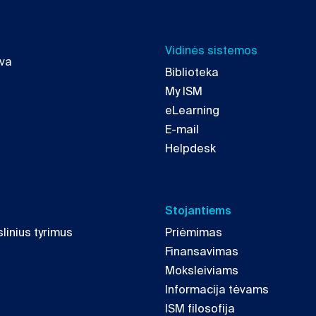
Vidinės sistemos
uva
Biblioteka
My ISM
eLearning
E-mail
Helpdesk
Stojantiems
linius tyrimus
Priėmimas
Finansavimas
Moksleiviams
Informacija tėvams
ISM filosofija