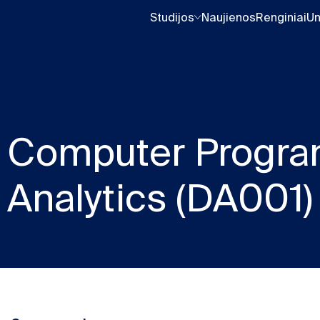
Studijos
Naujienos
Renginiai
Un
Computer Progra
Analytics (DA001)