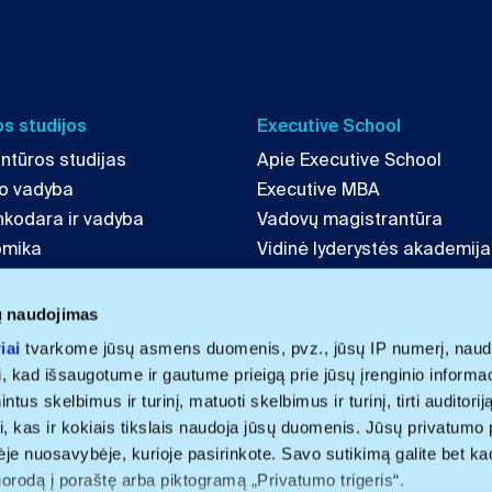
s studijos
Executive School
ntūros studijas
Apie Executive School
mo vadyba
Executive MBA
inkodara ir vadyba
Vadovų magistrantūra
omika
Vidinė lyderystės akademija
tė ir strategija
LAB 4 Leaders
echnologijų vadyba
ų naudojimas
iai
tvarkome jūsų asmens duomenis, pvz., jūsų IP numerį, naud
i, kad išsaugotume ir gautume prieigą prie jūsų įrenginio informa
us skelbimus ir turinį, matuoti skelbimus ir turinį, tirti auditoriją 
i, kas ir kokiais tikslais naudoja jūsų duomenis. Jūsų privatumo 
nėje nuosavybėje, kurioje pasirinkote. Savo sutikimą galite bet ka
uorodą į poraštę arba piktogramą „Privatumo trigeris“.