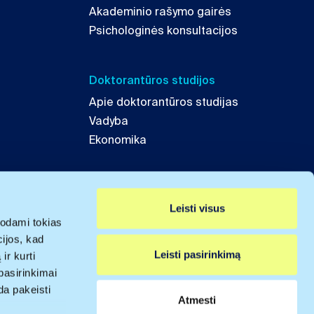
Akademinio rašymo gairės
Psichologinės konsultacijos
Doktorantūros studijos
Apie doktorantūros studijas
Vadyba
Ekonomika
Leisti visus
odami tokias
cijos, kad
Leisti pasirinkimą
ir kurti
pasirinkimai
da pakeisti
Atmesti