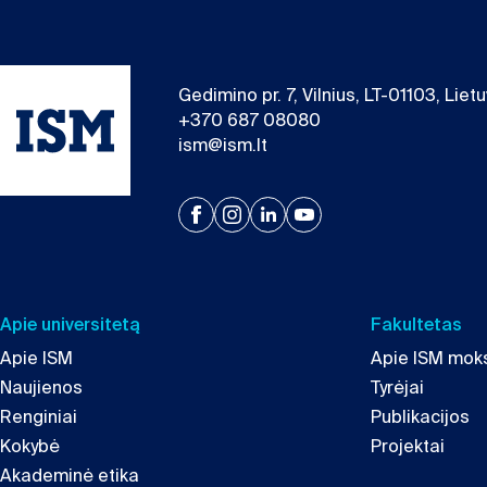
Gedimino pr. 7, Vilnius, LT-01103, Liet
+370 687 08080
ism@ism.lt
Apie universitetą
Fakultetas
Apie ISM
Apie ISM moks
Naujienos
Tyrėjai
Renginiai
Publikacijos
Kokybė
Projektai
Akademinė etika