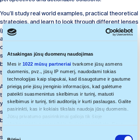
You’ll study real world examples, practical theoretical
strategies, and learn to look through different lenses
(psychological/managerial/artistic) to help cultivate
and grow a real innovator’s mindset. Not only that, by
co-operating and co-creating with your fellow
Atsakingas jūsų duomenų naudojimas
students and professionals from around the
business spectrum, you’ll learn how to create better
Mes ir
1022 mūsų partneriai
tvarkome jūsų asmens
duomenis, pvz., jūsų IP numerį, naudodami tokias
through consensus.
technologijas kaip slapukai, kad išsaugotume ir gautume
Adaptability, problem-solving, and future-focused
prieigą prie jūsų įrenginio informacijos, kad galėtume
pateikti suasmenintus skelbimus ir turinį, matuoti
thinking. These are all essential parts of the toolkit
skelbimus ir turinį, tirti auditoriją ir kurti paslaugas. Galite
you need to thrive in business. This course will be the
pasirinkti, kas ir kokiais tikslais naudoja jūsų duomenis.
sandbox for your bright ideas. And by teaching you to
Jūsų privatumo pasirinkimai galioja tik šioje
be a better presenter, it’ll show you how to make
skaitmeninėje nuosavybėje, kurioje pasirinkote. Savo
those ideas stand out and connect to the right
sutikimą galite bet kada pakeisti arba atšaukti spustelėję
S
stakeholders.
nuorodą į poraštę arba piktogramą „Privatumo trigeris“.
Būtini