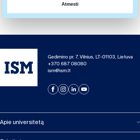
pateiktos arba naudojant paslaugas surinktos
Atmesti
informacijos.
Gedimino pr. 7, Vilnius, LT-01103, Lietuva
+370 687 08080
ism@ism.lt
Apie universitetą