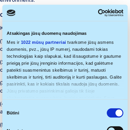
environments.
Course goals
Key topics include:
Atsakingas jūsų duomenų naudojimas
(1) Foundations of communication and cross-cultural
Mes ir
1022 mūsų partneriai
tvarkome jūsų asmens
communication theory
duomenis, pvz., jūsų IP numerį, naudodami tokias
technologijas kaip slapukai, kad išsaugotume ir gautume
(2) The history and evolution of intercultural
prieigą prie jūsų įrenginio informacijos, kad galėtume
communication studies
pateikti suasmenintus skelbimus ir turinį, matuoti
skelbimus ir turinį, tirti auditoriją ir kurti paslaugas. Galite
(3) Intercultural vs. transcultural approaches in
pasirinkti, kas ir kokiais tikslais naudoja jūsų duomenis.
communication and management
Jūsų privatumo pasirinkimai galioja tik šioje
skaitmeninėje nuosavybėje, kurioje pasirinkote. Savo
(4) Real-world case studies and role-based group
sutikimą galite bet kada pakeisti arba atšaukti spustelėję
S
activities
nuorodą į poraštę arba piktogramą „Privatumo trigeris“.
Būtini
u
t
(5) Practical tools for analysing and improving cross-
Jei leistumėte, mes taip pat norėtume:
i