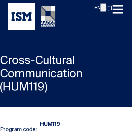
EN
Cross-Cultural
Communication
(HUM119)
HUM119
Program code: