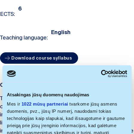
6
ECTS:
English
Teaching language:
Download course syllabus
Course description
Atsakingas jūsų duomenų naudojimas
This course focuses on developing transformational
Mes ir
1022 mūsų partneriai
tvarkome jūsų asmens
offerings, i.e., products and services that may help
duomenis, pvz., jūsų IP numerį, naudodami tokias
individuals ameliorate different dimensions of their
technologijas kaip slapukai, kad išsaugotume ir gautume
lives and consequently transform into better
prieigą prie jūsų įrenginio informacijos, kad galėtume
individuals. It shows how firms may choose to provide
pateikti suasmenintus skelbimus ir turinį, matuoti