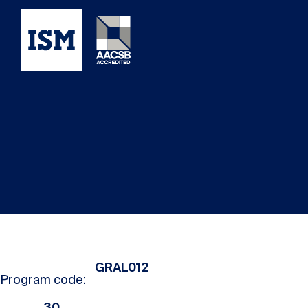
GRAL012
Program code:
30