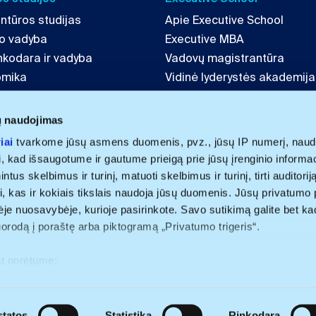
ntūros studijas
Apie Executive School
mo vadyba
Executive MBA
inkodara ir vadyba
Vadovų magistrantūra
omika
Vidinė lyderystės akademija
tė ir strategija
LAB 4 Leaders
echnologijų vadyba
ų naudojimas
iai
tvarkome jūsų asmens duomenis, pvz., jūsų IP numerį, naud
i, kad išsaugotume ir gautume prieigą prie jūsų įrenginio informa
us skelbimus ir turinį, matuoti skelbimus ir turinį, tirti auditoriją 
i, kas ir kokiais tikslais naudoja jūsų duomenis. Jūsų privatumo 
nėje nuosavybėje, kurioje pasirinkote. Savo sutikimą galite bet ka
uorodą į poraštę arba piktogramą „Privatumo trigeris“.
at norėtume:
apie jūsų geografinę vietą, kurios tikslumas gali būti nustatomas s
olitika
renginį aktyviai jį skenuodami pagal specifines charakteristikas (
tatos
Statistika
Rinkodara