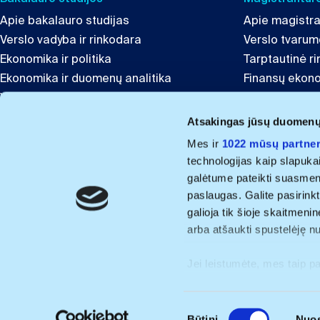
Apie bakalauro studijas
Apie magistra
Verslo vadyba ir rinkodara
Verslo tvaru
Ekonomika ir politika
Tarptautinė r
Ekonomika ir duomenų analitika
Finansų ekon
Verslumas ir inovacijos
Globali lyderys
Tarptautinis verslas ir komunikacija
Inovacijų ir t
Atsakingas jūsų duomen
Finansai
Mes ir
1022 mūsų partner
technologijas kaip slapuka
Projektai ir kitos programos
galėtume pateikti suasmenint
Švietimo Lyderystė
paslaugas. Galite pasirinkt
ISM Summer University in the Baltics
galioja tik šioje skaitmeni
Baltic Digital Skills Development
arba atšaukti spustelėję n
Programme
Jei leistumėte, mes taip p
rinkti informaciją 
Privatumo p
paklaida
ISM © 2026
S
Identifikuoti jūsų į
Būtini
Nuos