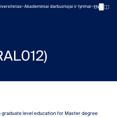
iversitetas
Akademiniai darbuotojai ir tyrimai
EN
RAL012)
n graduate level education for Master degree