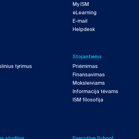
My ISM
eLearning
E-mail
Helpdesk
Stojantiems
linius tyrimus
Priėmimas
Finansavimas
Moksleiviams
Informacija tėvams
ISM filosofija
s studijos
Executive School