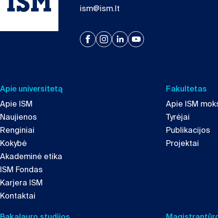
ism@ism.lt
Apie universitetą
Fakultetas
Apie ISM
Apie ISM moks
Naujienos
Tyrėjai
Renginiai
Publikacijos
Kokybė
Projektai
Akademinė etika
ISM Fondas
Karjera ISM
Kontaktai
Bakalauro studijos
Magistrantūro