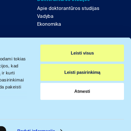
Apie doktorantūros studijas
Vadyba
Ekonomika
Leisti visus
odami tokias
cijos, kad
Leisti pasirinkimą
ir kurti
pasirinkimai
da pakeisti
Atmesti
u kelių metrų
skaitmeninių
Rodyti informaciją