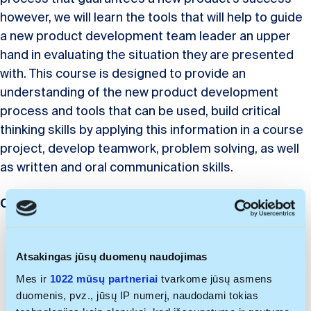
however, we will learn the tools that will help to guide
a new product development team leader an upper
hand in evaluating the situation they are presented
with. This course is designed to provide an
understanding of the new product development
process and tools that can be used, build critical
thinking skills by applying this information in a course
project, develop teamwork, problem solving, as well
as written and oral communication skills.
Course results
Critically evaluate a new product development
environment, and its importance to a firm.
Atsakingas jūsų duomenų naudojimas
Be able to apply a new product development
Mes ir
1022 mūsų partneriai
tvarkome jūsų asmens
process and tools.
duomenis, pvz., jūsų IP numerį, naudodami tokias
Obtain the skills to develop and analyze a new