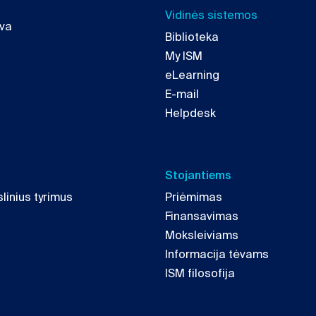
Vidinės sistemos
uva
Biblioteka
My ISM
eLearning
E-mail
Helpdesk
Stojantiems
linius tyrimus
Priėmimas
Finansavimas
Moksleiviams
Informacija tėvams
ISM filosofija