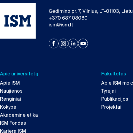
Gedimino pr. 7, Vilnius, LT-01103, Liet
+370 687 08080
ism@ism.lt
Apie universitetą
Fakultetas
Apie ISM
Apie ISM moks
Naujienos
Tyrėjai
Renginiai
Publikacijos
Kokybė
Projektai
Akademinė etika
ISM Fondas
Karjera ISM