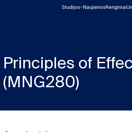
Studijos
Naujienos
Renginiai
Un
Principles of Effe
(MNG280)