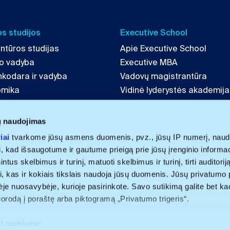
s studijos
Executive School
ntūros studijas
Apie Executive School
mo vadyba
Executive MBA
inkodara ir vadyba
Vadovų magistrantūra
omika
Vidinė lyderystės akademija
tė ir strategija
LAB 4 Leaders
echnologijų vadyba
ų naudojimas
iai
tvarkome jūsų asmens duomenis, pvz., jūsų IP numerį, naud
i, kad išsaugotume ir gautume prieigą prie jūsų įrenginio informa
us skelbimus ir turinį, matuoti skelbimus ir turinį, tirti auditoriją 
i, kas ir kokiais tikslais naudoja jūsų duomenis. Jūsų privatumo 
nėje nuosavybėje, kurioje pasirinkote. Savo sutikimą galite bet ka
uorodą į poraštę arba piktogramą „Privatumo trigeris“.
at norėtume: