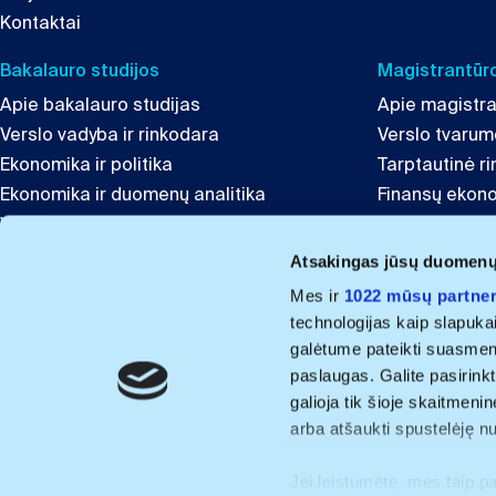
Kontaktai
Bakalauro studijos
Magistrantūro
Apie bakalauro studijas
Apie magistra
Verslo vadyba ir rinkodara
Verslo tvaru
Ekonomika ir politika
Tarptautinė r
Ekonomika ir duomenų analitika
Finansų ekon
Verslumas ir inovacijos
Globali lyderys
Tarptautinis verslas ir komunikacija
Inovacijų ir t
Atsakingas jūsų duomen
Finansai
Mes ir
1022 mūsų partner
technologijas kaip slapuka
Projektai ir kitos programos
galėtume pateikti suasmenint
Švietimo Lyderystė
paslaugas. Galite pasirinkt
ISM Summer University in the Baltics
galioja tik šioje skaitmeni
Baltic Digital Skills Development
arba atšaukti spustelėję n
Programme
Jei leistumėte, mes taip p