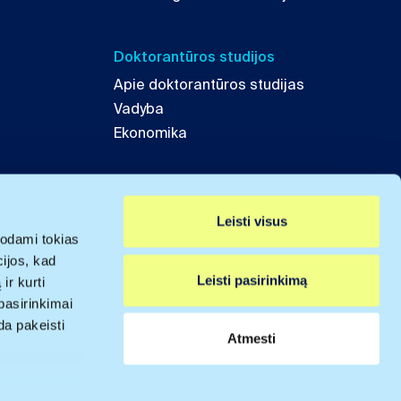
Doktorantūros studijos
Apie doktorantūros studijas
Vadyba
Ekonomika
Leisti visus
odami tokias
cijos, kad
Leisti pasirinkimą
ir kurti
pasirinkimai
da pakeisti
Atmesti